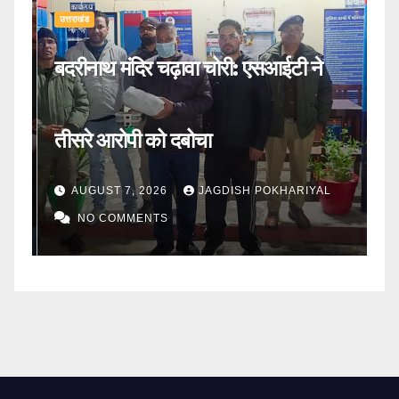
उत्तराखंड
उत्
ूल
बदरीनाथ मंदिर चढ़ावा चोरी: एसआईटी ने
का
तीसरे आरोपी को दबोचा
अन
AUGUST 7, 2026
JAGDISH POKHARIYAL
NO COMMENTS