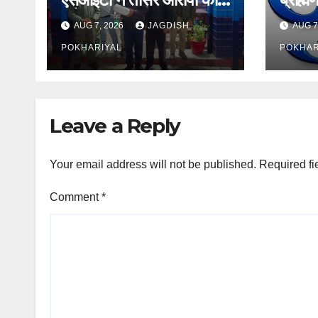
दबोचा
बढ़ा अ
AUG 7, 2026
JAGDISH
AUG 7
POKHARIYAL
POKHAR
Leave a Reply
Your email address will not be published.
Required fi
Comment
*