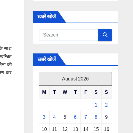
खबरें खोजें
 के साथ
्बन्धित
खबरें खोजें
सेना की
क्षण कर
August 2026
M
T
W
T
F
S
S
1
2
3
4
5
6
7
8
9
10
11
12
13
14
15
16