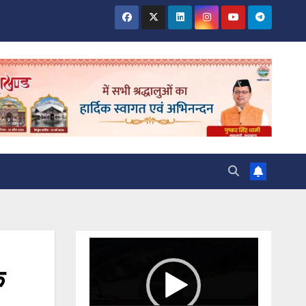
Video
Player
क