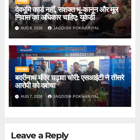
उत्तराखंड
देवभूमि कार्ड नहीं, सशक्त भू-कानून और मूल
निवास का अधिकार चाहिए: यूकेडी
AUG 8, 2026
JAGDISH POKHARIYAL
उत्तराखंड
बदरीनाथ मंदिर चढ़ावा चोरी: एसआईटी ने तीसरे
आरोपी को दबोचा
AUG 7, 2026
JAGDISH POKHARIYAL
Leave a Reply