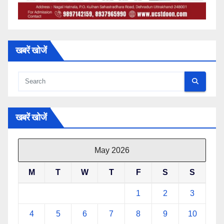
खबरें खोजें
खबरें खोजें
May 2026
M
T
W
T
F
S
S
1
2
3
4
5
6
7
8
9
10