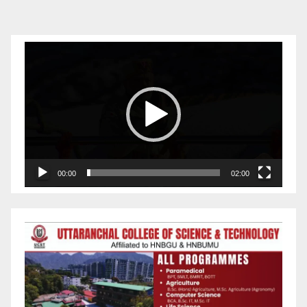
pagination
Video
Player
00:00
02:00