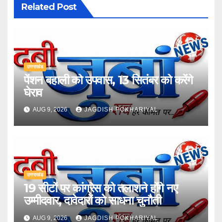
Related Post
उत्तराखंड
पेंशन बहाली को उपवास, 13 सितंबर को करेंगे
घेराव
AUG 9, 2026
JAGDISH POKHARIYAL
उत्तराखंड
19 सीटों पर कांग्रेस को तलाशने होंगे नए
उम्मीदवार, दावेदारों को साधना चुनौती
AUG 9, 2026
JAGDISH POKHARIYAL