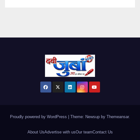
Proudly powered by WordPress
|
Theme: Newsup by
Themeansar
.
About Us
Advertise with us
Our team
Contact Us