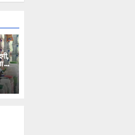
दगी,
ता की