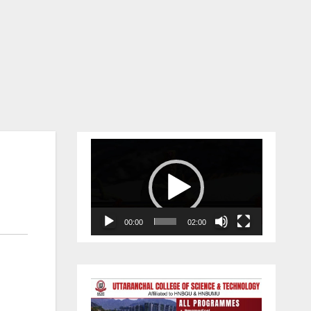
Video
Player
00:00
02:00