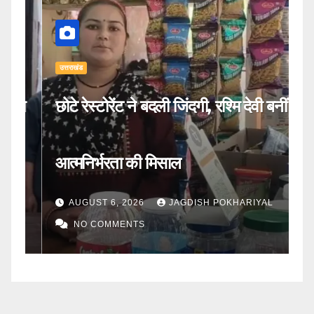
उत्तराखंड
उत्
िस
छोटे रेस्टोरेंट ने बदली जिंदगी, रश्मि देवी बनीं
ह
आत्मनिर्भरता की मिसाल
स
AUGUST 6, 2026
JAGDISH POKHARIYAL
NO COMMENTS