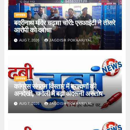
उत्तराखंड
बदरीनाथ मंदिर चढ़ावा चोरी: एसआईटी ने तीसरे
आरोपी को दबोचा
AUG 7, 2026
JAGDISH POKHARIYAL
उत्तराखंड
कांग्रेस संगठन विस्तार में ब्राह्मणों की
अनदेखी, चमोली में बढ़ा अंदरूनी असंतोष
AUG 7, 2026
JAGDISH POKHARIYAL