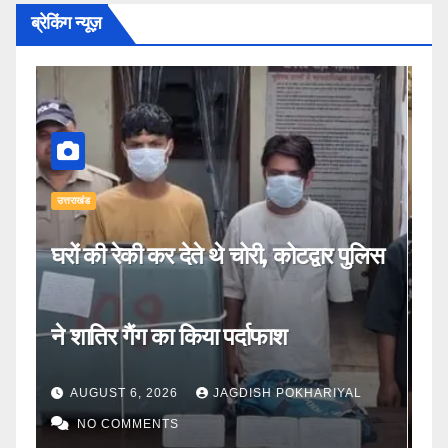
ब्रेकिंग न्यूज़
उत्तराखंड
उत्
िस
छोटे रेस्टोरेंट ने बदली जिंदगी, रश्मि देवी बनीं
ह
आत्मनिर्भरता की मिसाल
स
AUGUST 6, 2026
JAGDISH POKHARIYAL
NO COMMENTS