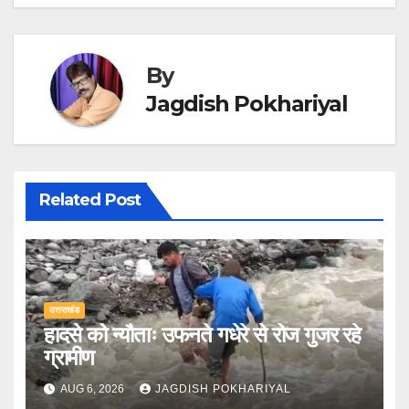
By
Jagdish Pokhariyal
Related Post
उत्तराखंड
हादसे को न्यौताः उफनते गधेरे से रोज गुजर रहे
ग्रामीण
AUG 6, 2026
JAGDISH POKHARIYAL