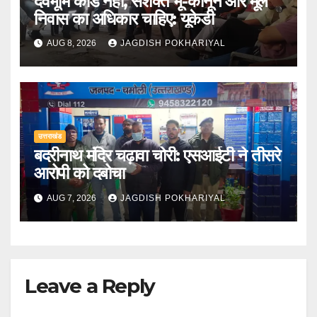
देवभूमि कार्ड नहीं, सशक्त भू-कानून और मूल
निवास का अधिकार चाहिए: यूकेडी
AUG 8, 2026
JAGDISH POKHARIYAL
उत्तराखंड
बदरीनाथ मंदिर चढ़ावा चोरी: एसआईटी ने तीसरे
आरोपी को दबोचा
AUG 7, 2026
JAGDISH POKHARIYAL
Leave a Reply