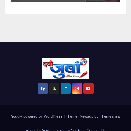
Proudly powered by WordPress
|
Theme: Newsup by
Themeansar
.
About Us
Advertise with us
Our team
Contact Us