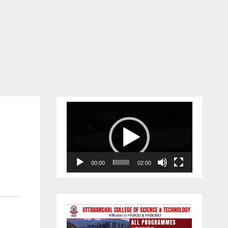
Video
Player
00:00
02:00