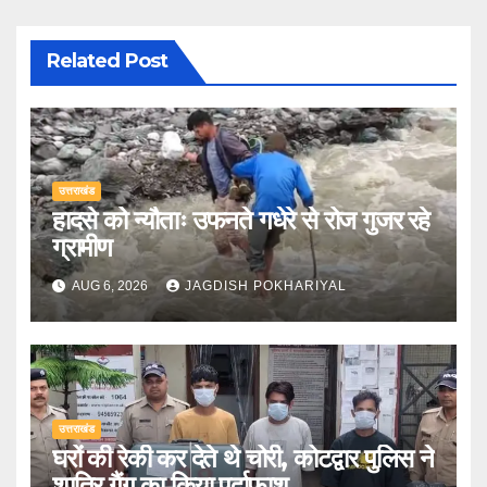
Related Post
उत्तराखंड
हादसे को न्यौताः उफनते गधेरे से रोज गुजर रहे
ग्रामीण
AUG 6, 2026
JAGDISH POKHARIYAL
उत्तराखंड
घरों की रेकी कर देते थे चोरी, कोटद्वार पुलिस ने
शातिर गैंग का किया पर्दाफाश