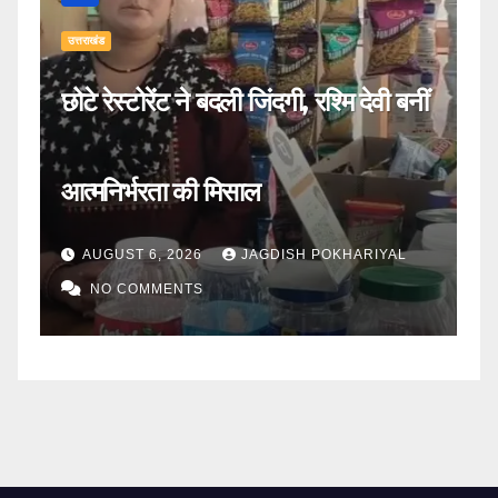
उत्तराखंड
उत्
िस
छोटे रेस्टोरेंट ने बदली जिंदगी, रश्मि देवी बनीं
ह
आत्मनिर्भरता की मिसाल
स
AUGUST 6, 2026
JAGDISH POKHARIYAL
NO COMMENTS