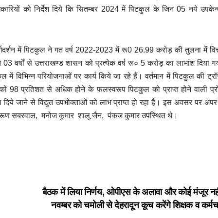
सीएम धामी का
जसपाल रा
धिकारियों को निर्देश दिये कि सितम्बर 2024 में पिटकुल के जिन 05 नये उपकेन्द
AUGUST 9, 2026
JAGDISH
AUGUST 8,
आह्वान, स्वतंत्रता
को साका
POKHARIYAL
NO
POKHARIYAL
्गदर्शन में पिटकुल ने गत वर्ष 2022-2023 में रू0 26.99 करोड़ की तुलना में वित्त
 वर्षों से उत्तराखण्ड शासन को प्रत्येक वर्ष रू० 5 करोड़ का लाभांश दिया 
COMMENTS
COMMENTS
पिटकुल में विभिन्न परियोजनाओं पर कार्य किये जा रहे हैं। वर्तमान में पिटकुल की ट
दिवस पर हर घर
जिम्मेदारी
नकों 98 प्रतिशत से अधिक होने के फलस्वरूप पिटकुल को प्राप्त होने वाली प्र
सीधे दिये जाने से विद्युत उपभोक्ताओं को लाभ प्राप्त हो रहा है। इस अवसर पर अ
रूण सबरवाल, मनोज कुमार शालू जैन, पंकज कुमार उपस्थित थे।
फहराएं तिरंगा
बैठक में लिया निर्णय, ओपीएस के अलावा और कोई मंजूर नही
नवम्बर को चमोली से देहरादून कूच करेंगे शिक्षक व कर्म