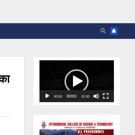
Video
Player
 का
00:00
02:00