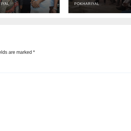
IYAL
POKHARIYAL
elds are marked
*