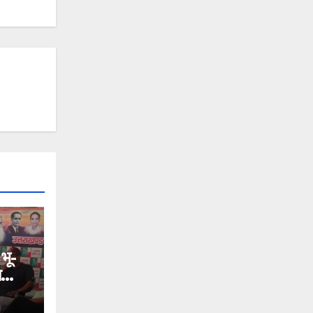
 भू-
ा