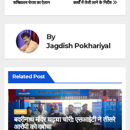
सचिवालय घेराव का ऐलान
कार्यों में तेजी लाने के निर्देश
navigation
By
Jagdish Pokhariyal
Related Post
उत्तराखंड
बदरीनाथ मंदिर चढ़ावा चोरी: एसआईटी ने तीसरे
आरोपी को दबोचा