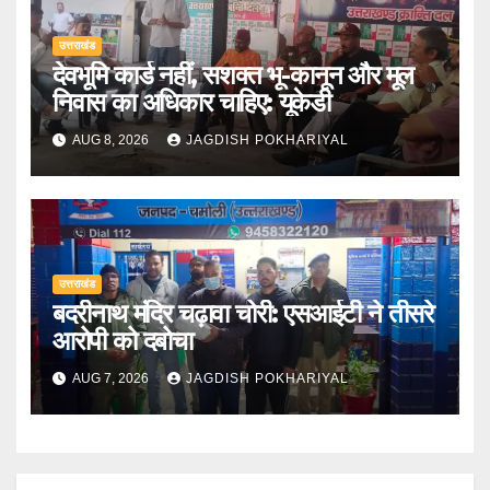
उत्तराखंड
देवभूमि कार्ड नहीं, सशक्त भू-कानून और मूल
निवास का अधिकार चाहिए: यूकेडी
AUG 8, 2026
JAGDISH POKHARIYAL
उत्तराखंड
बदरीनाथ मंदिर चढ़ावा चोरी: एसआईटी ने तीसरे
आरोपी को दबोचा
AUG 7, 2026
JAGDISH POKHARIYAL