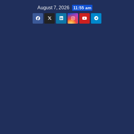
Skip
August 7, 2026
11:55 am
to
content