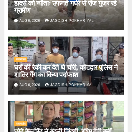
हादसे को न्यौताः उफनते गधेरे से रोज गुजर रहे
ग्रामीण
AUG 6, 2026
JAGDISH POKHARIYAL
उत्तराखंड
घरों की रेकी कर देते थे चोरी, कोटद्वार पुलिस ने
शातिर गैंग का किया पर्दाफाश
AUG 6, 2026
JAGDISH POKHARIYAL
उत्तराखंड
छोटे रेस्टोरेंट ने बदली जिंदगी, रश्मि देवी बनीं