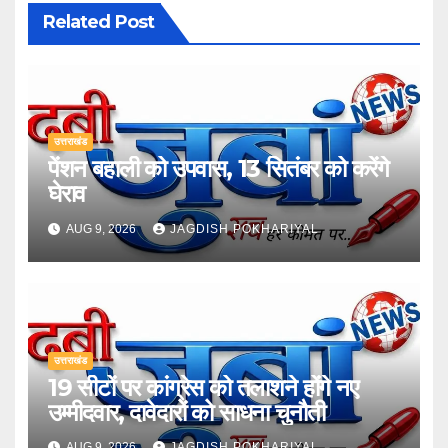
Related Post
उत्तराखंड
पेंशन बहाली को उपवास, 13 सितंबर को करेंगे
घेराव
AUG 9, 2026
JAGDISH POKHARIYAL
उत्तराखंड
19 सीटों पर कांग्रेस को तलाशने होंगे नए
उम्मीदवार, दावेदारों को साधना चुनौती
AUG 9, 2026
JAGDISH POKHARIYAL