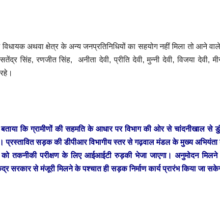
चोरी: एसआईटी ने
विस्तार में
AUGUST 7, 2026
JAGDISH
AUGUST 7, 
तीसरे आरोपी को
अनदेखी, च
 में विधायक अथवा क्षेत्र के अन्य जनप्रतिनिधियों का सहयोग नहीं मिला तो आने वाल
POKHARIYAL
NO
POKHARIYAL
द्र सिंह, रणजीत सिंह, अनीता देवी, प्रीति देवी, मुन्नी देवी, विजया देवी, मीन
COMMENTS
COMMENTS
 रहे।
दबोचा
बढ़ा अंदर
बताया कि ग्रामीणों की सहमति के आधार पर विभाग की ओर से चांदनीखाल से डुं
ा है। प्रस्तावित सड़क की डीपीआर विभागीय स्तर से गढ़वाल मंडल के मुख्य अभियंता
ीआर को तकनीकी परीक्षण के लिए आईआईटी रुड़की भेजा जाएगा। अनुमोदन मिलने 
्र सरकार से मंजूरी मिलने के पश्चात ही सड़क निर्माण कार्य प्रारंभ किया जा सक