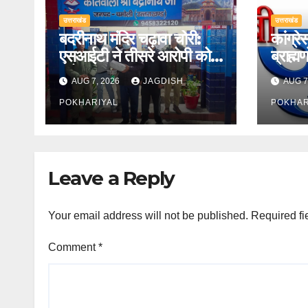
उत्तराखंड
उत्तराखंड
बदरीनाथ मंदिर चढ़ावा चोरी:
कांग्रे
एसआईटी ने तीसरे आरोपी को
ब्राह्म
दबोचा
बढ़ा अ
AUG 7, 2026
JAGDISH
AUG 7
POKHARIYAL
POKHAR
Leave a Reply
Your email address will not be published.
Required fi
Comment
*