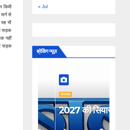
« Jul
ीन किमी
ार्ग से
 यह भी
 को सड़क
ड़क नहीं
 कर सड़क
ब्रेकिंग न्यूज़
उत्तराखंड
उत्तराखंड
संगठन
2027 की सियासी
अटैचम