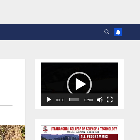
Video
Player
00:00
02:00