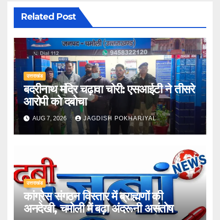
Related Post
उत्तराखंड
बदरीनाथ मंदिर चढ़ावा चोरी: एसआईटी ने तीसरे
आरोपी को दबोचा
AUG 7, 2026
JAGDISH POKHARIYAL
उत्तराखंड
कांग्रेस संगठन विस्तार में ब्राह्मणों की
अनदेखी, चमोली में बढ़ा अंदरूनी असंतोष