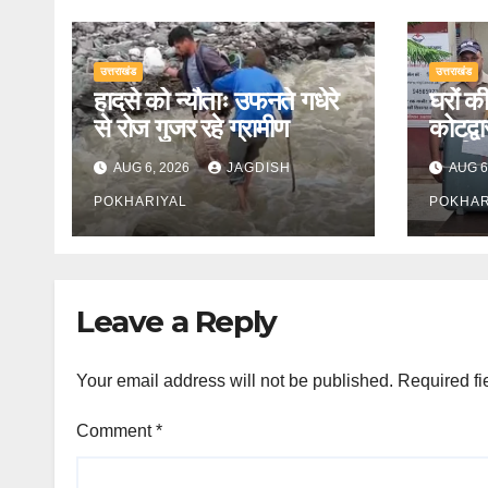
उत्तराखंड
उत्तराखंड
हादसे को न्यौताः उफनते गधेरे
घरों की
से रोज गुजर रहे ग्रामीण
कोटद्वा
का किय
AUG 6, 2026
JAGDISH
AUG 6
POKHARIYAL
POKHAR
Leave a Reply
Your email address will not be published.
Required fi
Comment
*