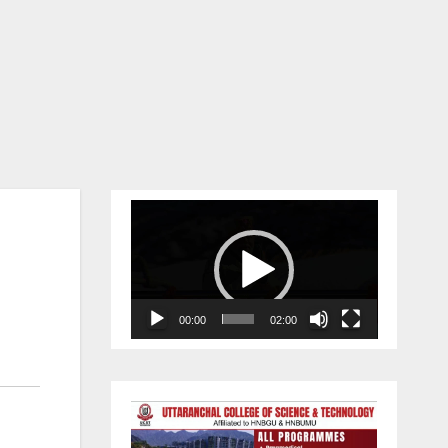
Video
Player
00:00
02:00