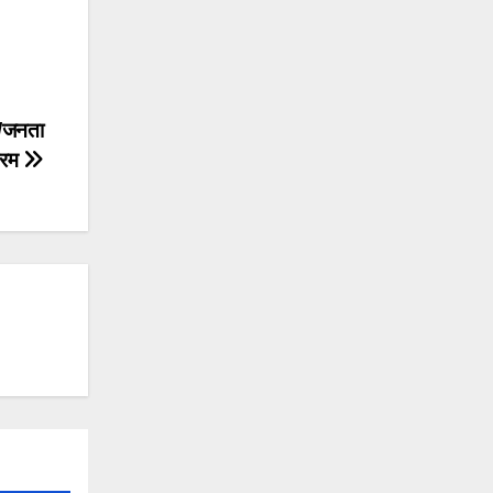
द/जनता
्रम