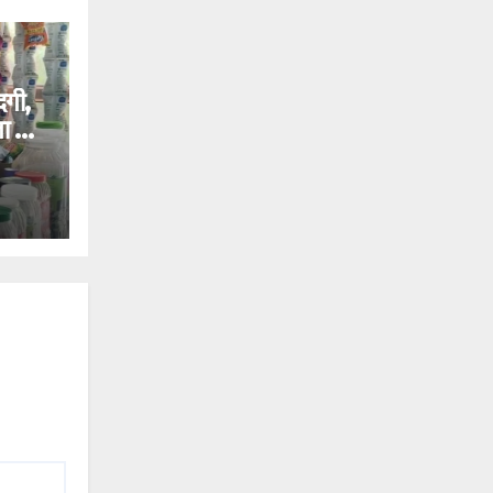
दगी,
ता की