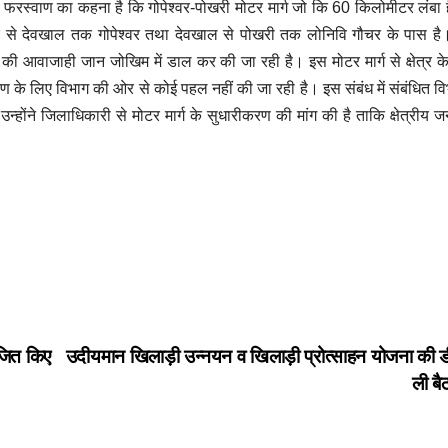
चोरी: एसआईटी ने
विस्तार में
वेंद्र फरस्वाण का कहना है कि गोपेश्वर-पोखरी मोटर मार्ग जो कि 60 किलोमीटर लंबा
वर से देवखाल तक गोपेश्वर तथा देवखाल से पोखरी तक लोनिवि गौचर के पास ह
की आवाजाही जान जोखिम में डाल कर की जा रही है। इस मोटर मार्ग से क्षेत्र क
AUGUST 7, 2026
JAGDISH
AUGUST 7, 
तीसरे आरोपी को
अनदेखी, च
रण के लिए विभाग की ओर से कोई पहल नहीं की जा रही है। इस संबंध में संबंधित व
POKHARIYAL
NO
POKHARIYAL
्होंने जिलाधिकारी से मोटर मार्ग के सुधारीकरण की मांग की है ताकि क्षेत्रीय 
COMMENTS
COMMENTS
दबोचा
बढ़ा अंदर
ोजित किए
उदीयमान खिलाड़ी उन्नयन व खिलाड़ी प्रोत्साहन योजना की ड
ली ब