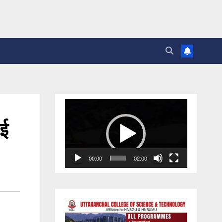
Video
Player
ाई
00:00
02:00