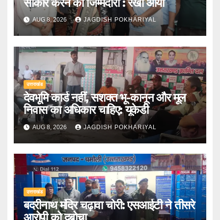
साकार करने की जिम्मेदारी : रेखा आर्या
AUG 8, 2026
JAGDISH POKHARIYAL
उत्तराखंड
देवभूमि कार्ड नहीं, सशक्त भू-कानून और मूल
निवास का अधिकार चाहिए: यूकेडी
AUG 8, 2026
JAGDISH POKHARIYAL
उत्तराखंड
बदरीनाथ मंदिर चढ़ावा चोरी: एसआईटी ने तीसरे
आरोपी को दबोचा