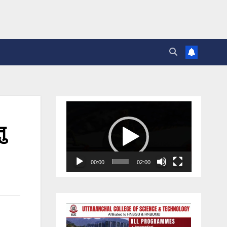
Video
Player
ु
00:00
02:00