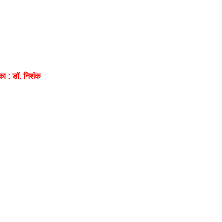
का : डॉ. निशंक
उत्तराखंड
उत्तराखंड
बदरीनाथ मंदिर चढ़ावा
कांग्रेस 